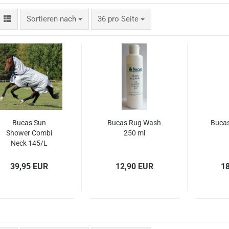
terhandschuhe
Sortieren nach
pro Seite
Sortieren nach
36 pro Seite
Bucas Sun
Bucas Rug Wash
Bucas
Shower Combi
250 ml
Neck 145/L
39,95 EUR
12,90 EUR
1