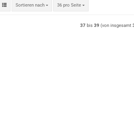
Sortieren nach
pro Seite
Sortieren nach
36 pro Seite
37
bis
39
(von insgesamt