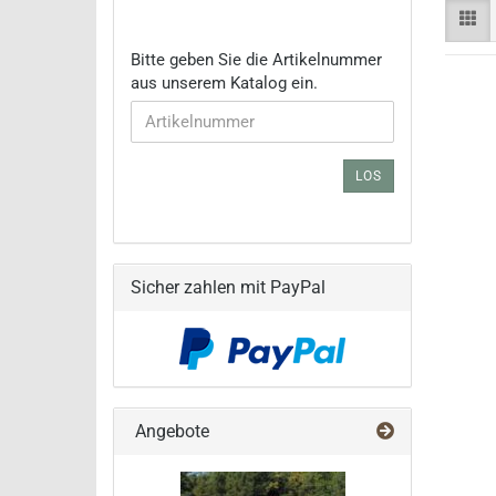
BITTE
Bitte geben Sie die Artikelnummer
GEBEN
aus unserem Katalog ein.
SIE
DIE
ARTIKELNUMMER
AUS
LOS
UNSEREM
KATALOG
EIN.
Sicher zahlen mit PayPal
Angebote