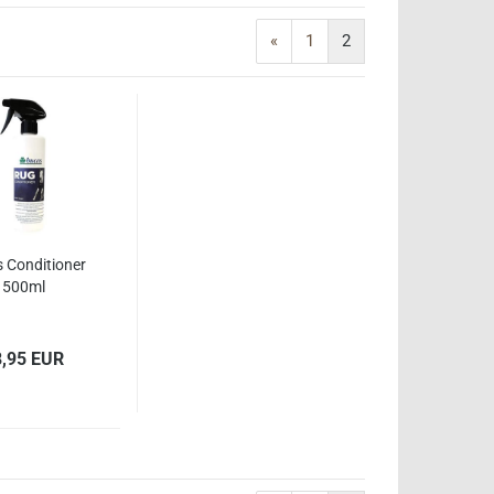
«
1
2
 Conditioner
500ml
8,95 EUR