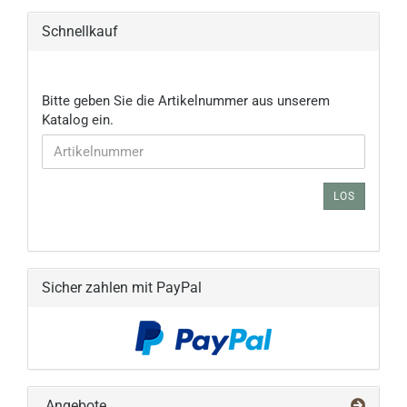
Schnellkauf
BITTE
Bitte geben Sie die Artikelnummer aus unserem
GEBEN
Katalog ein.
SIE
DIE
ARTIKELNUMMER
AUS
LOS
UNSEREM
KATALOG
EIN.
Sicher zahlen mit PayPal
Angebote