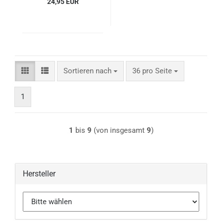
24,95 EUR
Sortieren nach
pro Seite
Sortieren nach
36 pro Seite
1
1
bis
9
(von insgesamt
9
)
Hersteller