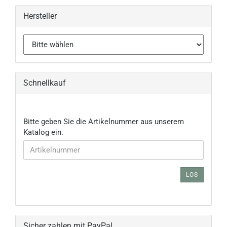
Hersteller
Schnellkauf
BITTE
Bitte geben Sie die Artikelnummer aus unserem
GEBEN
Katalog ein.
SIE
DIE
ARTIKELNUMMER
AUS
LOS
UNSEREM
KATALOG
EIN.
Sicher zahlen mit PayPal