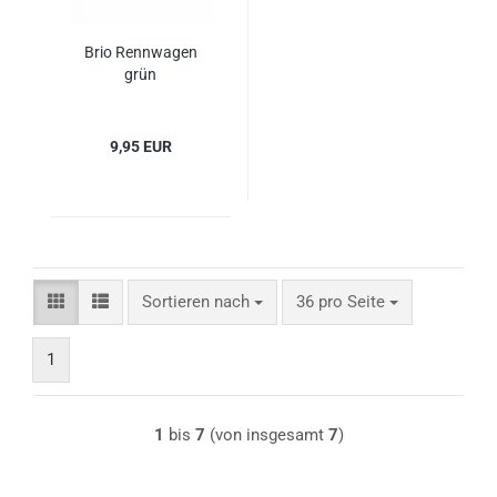
Brio Rennwagen
grün
9,95 EUR
Sortieren nach
pro Seite
Sortieren nach
36 pro Seite
1
1
bis
7
(von insgesamt
7
)