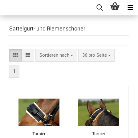
Sattelgurt- und Riemenschoner
Sortieren nach
pro Seite
Sortieren nach
36 pro Seite
1
Turnier
Turnier