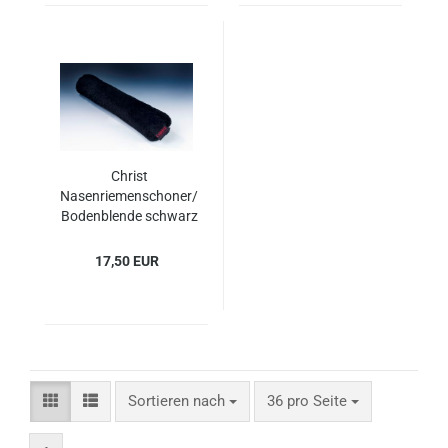
Christ
Nasenriemenschoner/
Bodenblende schwarz
17,50 EUR
Sortieren nach
pro Seite
Sortieren nach
36 pro Seite