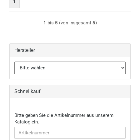
1
1
bis
5
(von insgesamt
5
)
Hersteller
Schnellkauf
BITTE
Bitte geben Sie die Artikelnummer aus unserem
GEBEN
Katalog ein.
SIE
DIE