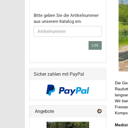
BITTE
Bitte geben Sie die Artikelnummer
GEBEN
aus unserem Katalog ein.
SIE
DIE
ARTIKELNUMMER
AUS
LOS
UNSEREM
KATALOG
EIN.
Sicher zahlen mit PayPal
Die Ges
Raufutt
langsa
Wir bie
Fressen
Angebote
Kompon
Medizi