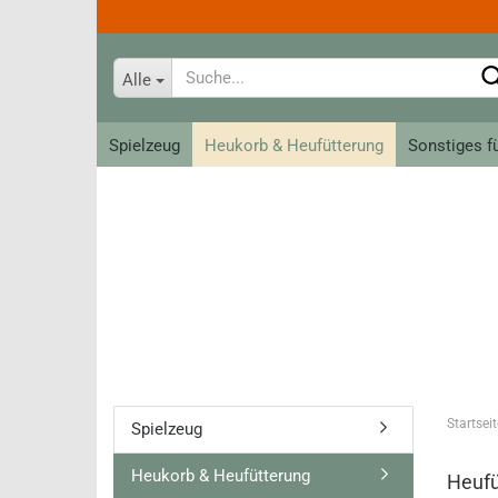
Alle
Spielzeug
Heukorb & Heufütterung
Sonstiges f
Bahnanlagen
Tiere
Loks, Züge und Wagen
Allerlei zum Spiel
Meine erste Brio Bahn
Krippe classic
Schienen
Krippe groß
Ritter
Reithandsch
Kreativ - Linie
Teens
Startseit
Spielzeug
Roeckl Han
Fahrer
Heukorb & Heufütterung
Heufü
Roeckl So