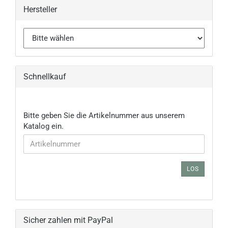
Hersteller
Schnellkauf
BITTE
Bitte geben Sie die Artikelnummer aus unserem
GEBEN
Katalog ein.
SIE
DIE
ARTIKELNUMMER
AUS
LOS
UNSEREM
KATALOG
EIN.
Sicher zahlen mit PayPal