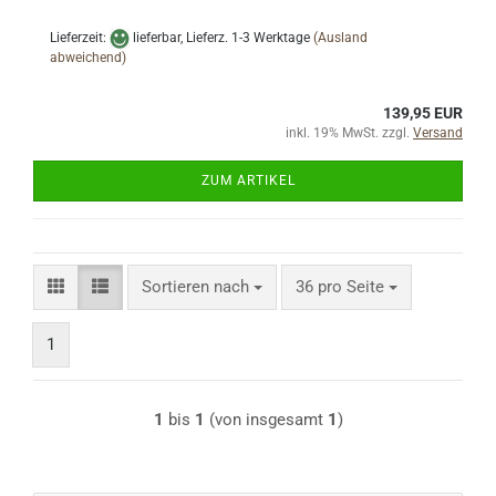
Lieferzeit:
lieferbar, Lieferz. 1-3 Werktage
(Ausland
abweichend)
139,95 EUR
inkl. 19% MwSt. zzgl.
Versand
ZUM ARTIKEL
Sortieren nach
pro Seite
Sortieren nach
36 pro Seite
1
1
bis
1
(von insgesamt
1
)