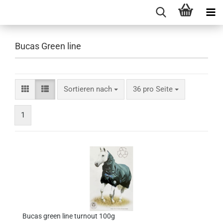
Bucas Green line
Sortieren nach
pro Seite
Sortieren nach
36 pro Seite
1
Bucas green line turnout 100g