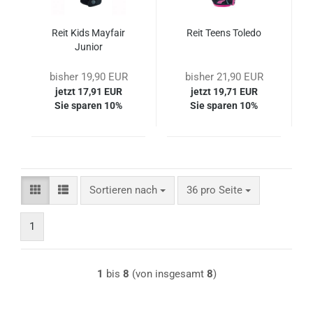
Reit Kids Mayfair
Reit Teens Toledo
Junior
bisher 19,90 EUR
bisher 21,90 EUR
jetzt 17,91 EUR
jetzt 19,71 EUR
Sie sparen 10%
Sie sparen 10%
Sortieren nach
pro Seite
Sortieren nach
36 pro Seite
1
1
bis
8
(von insgesamt
8
)