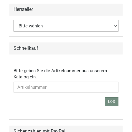
Hersteller
Schnellkauf
BITTE
Bitte geben Sie die Artikelnummer aus unserem
GEBEN
Katalog ein.
SIE
DIE
ARTIKELNUMMER
AUS
LOS
UNSEREM
KATALOG
EIN.
Sicher zahlen mit PayPal