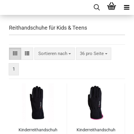
Reithandschuhe für Kids & Teens
Sortieren nach
pro Seite
Sortieren nach
36 pro Seite
1
Kinderreithandschuh
Kinderreithandschuh