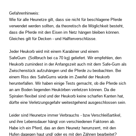
Gefahrenhinweis:
Wie für alle Heunetze gilt, dass sie nicht für beschlagene Pferde
verwendet werden sollten, da theoretisch die Möglichkeit besteht,
dass die Pferde mit den Eisen im Netz hängen bleiben können.
Gleiches gilt für Decken - und Halfterverschlüsse.
Jeder Heukorb wird mit einem Karabiner und einem
SafeGum
(Sollbruch bei ca 70 kg)
geliefert. Wir empfehlen, den
Heukorb zumindest in der Anfangszeit auch mit dem Safe-Gum als
Zwischenstück aufzuhängen und die Pferde zu beobachten. Bei
einem Riss des SafeGums würde im Zweifel der Heukorb
herunterfallen. Wir haben einige Tests gemacht, ob die Pferde sich
an am Boden liegenden Heukörben verletzen können. Da die
Spiralen flexibel sind und der Heukorb keine scharfen Kanten hat,
dürfte eine Verletzungsgefahr weitestgehend ausgeschlossen sein.
Leider sind Heunetze immer Verbrauchs - bzw Verschleißartikel,
und ihre Lebensdauer hängt von verschiedenen Faktoren ab.
Habe ich ein Pferd, das an dem Heunetz herumzerrt, mit den
Hufen dagegen haut und/ oder es mit den Zähnen bearbeitet?