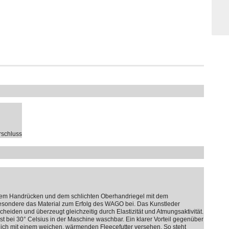
rschluss
dem Handrücken und dem schlichten Oberhandriegel mit dem
esondere das Material zum Erfolg des WAGO bei. Das Kunstleder
den und überzeugt gleichzeitig durch Elastizität und Atmungsaktivität.
ist bei 30° Celsius in der Maschine waschbar. Ein klarer Vorteil gegenüber
lich mit einem weichen, wärmenden Fleecefutter versehen. So steht