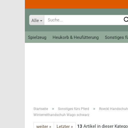
Alle
Spielzeug
Heukorb & Heufütterung
Sonstiges f
Bahnanlagen
Tiere
Loks, Züge und Wagen
Allerlei zum Spiel
Meine erste Brio Bahn
Krippe classic
Schienen
Krippe groß
Ritter
Reithandsch
Kreativ - Linie
Teens
»
»
Startseite
Sonstiges fürs Pferd
Roeckl Handschuh
Roeckl Han
Winterreithandschuh Wago schwarz
Fahrer
Roeckl So
13
Artikel in dieser Katego
weiter »
Letzter »