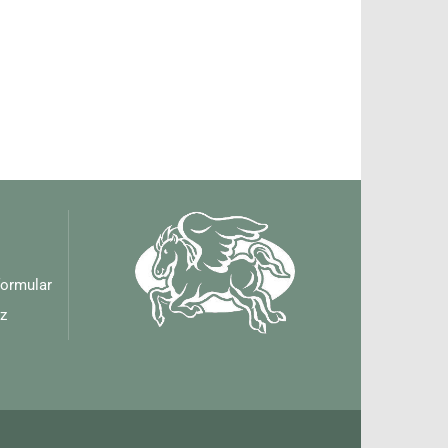
formular
z