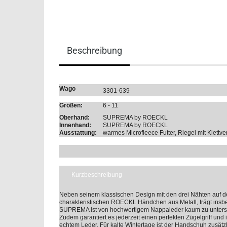
Beschreibung
Wago
3301-639
Größen:
6 - 11
Oberhand:
SUPREMA by ROECKL
Innenhand:
SUPREMA by ROECKL
Ausstattung:
warmes Microfleece Futter, Riegel mit Klettve
Kurzbeschreibung
Neben seinem klassischen Design mit den drei Nähten auf 
charakteristischen ROECKL Händchen aus Metall, trägt insb
SUPREMA ist von hochwertigem Nappaleder kaum zu unterschei
Zudem garantiert es jederzeit einen perfekten Zügelgriff und 
echtem Leder. Für kalte Wintertage ist der Handschuh zusätz