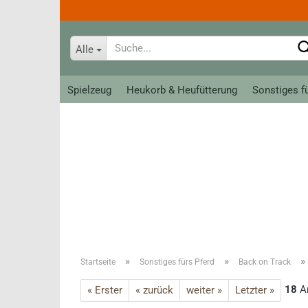
Alle
Spielzeug
Heukorb & Heufütterung
Sonstiges f
Bahnanlagen
Tiere
Loks, Züge und Wagen
Allerlei zum Spiel
Meine erste Brio Bahn
Krippe classic
Schienen
Krippe groß
Ritter
Reithandsch
Kreativ - Linie
Teens
»
»
»
Startseite
Sonstiges fürs Pferd
Back on Track
Roeckl Han
Fahrer
18
Ar
« Erster
« zurück
weiter »
Letzter »
Roeckl So