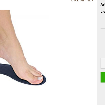
Back on Track
terhandschuhe
Art
Lie