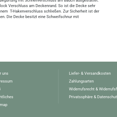
zbegurtung mit Schnellverschluss am Bauch ausgestattet.
lock Verschluss am Deckenrand. So ist die Decke sehr
einem T-Hakenverschluss schließen. Zur Sicherheit ist der
en. Die Decke besitzt eine Schweifschnur mit
r uns
Liefer- & Versandkosten
ressum
Zahlungsarten
B
Widerrufsrecht & Widerrufs
htliches
Privatssphäre & Datenschut
emap