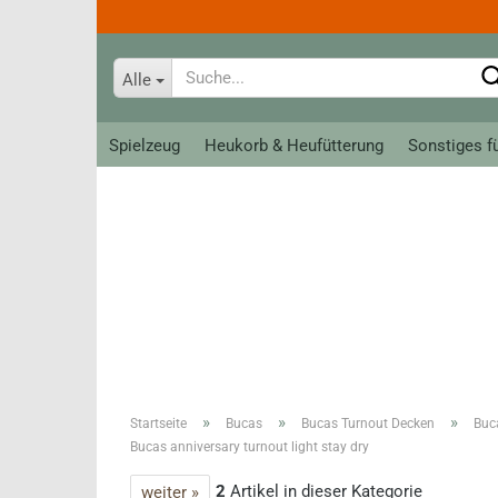
Alle
Spielzeug
Heukorb & Heufütterung
Sonstiges f
Bahnanlagen
Tiere
Loks, Züge und Wagen
Allerlei zum Spiel
Meine erste Brio Bahn
Krippe classic
Schienen
Krippe groß
Ritter
Reithandsch
Kreativ - Linie
Teens
»
»
»
Startseite
Bucas
Bucas Turnout Decken
Buc
Roeckl Han
Bucas anniversary turnout light stay dry
Fahrer
Roeckl So
2
Artikel in dieser Kategorie
weiter »