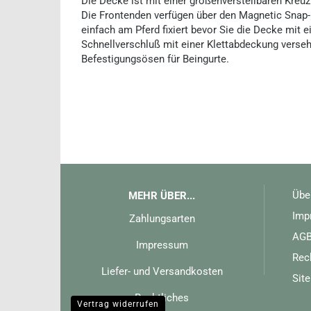
Die Decke ist mit einer größenverstellbaren Kreu
Die Frontenden verfügen über den Magnetic Snap-
einfach am Pferd fixiert bevor Sie die Decke mit 
Schnellverschluß mit einer Klettabdeckung verseh
Befestigungsösen für Beingurte.
Übe
MEHR ÜBER...
Imp
Zahlungsarten
AG
Impressum
Rec
Liefer- und Versandkosten
Sit
Rechtliches
Vertrag widerrufen