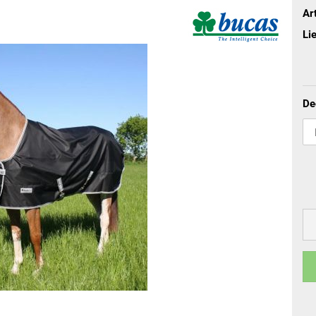
terhandschuhe
Art
Lie
De