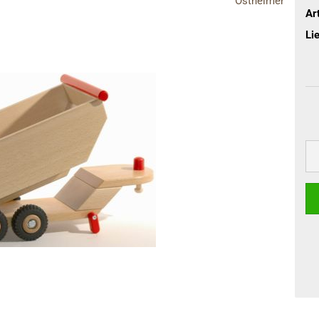
Ostheimer
terhandschuhe
Art
Lie