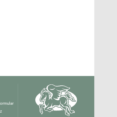
formular
z