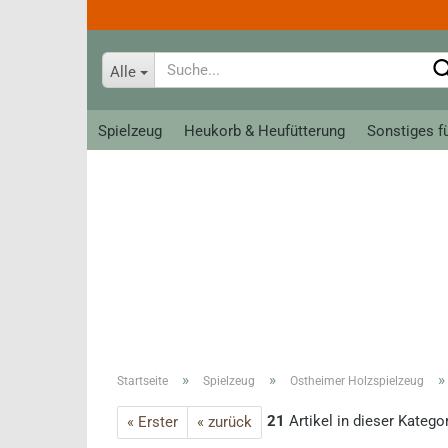
Alle
Spielzeug
Heukorb & Heufütterung
Sonstiges f
Bahnanlagen
Tiere
Loks, Züge und Wagen
Allerlei zum Spiel
Meine erste Brio Bahn
Krippe classic
Schienen
Krippe groß
Ritter
Reithandsch
Kreativ - Linie
Teens
»
»
Startseite
Spielzeug
Ostheimer Holzspielzeug
Roeckl Han
Fahrer
21
Artikel in dieser Katego
« Erster
« zurück
Roeckl So