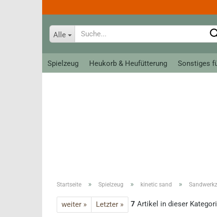
Alle
Spielzeug
Heukorb & Heufütterung
Sonstiges f
Bahnanlagen
Tiere
Loks, Züge und Wagen
Allerlei zum Spiel
Meine erste Brio Bahn
Krippe classic
Schienen
Krippe groß
Ritter
Reithandsch
Kreativ - Linie
Teens
»
»
»
Startseite
Spielzeug
kinetic sand
Sandwerkze
Roeckl Han
Fahrer
7
Artikel in dieser Kategor
weiter »
Letzter »
Roeckl So