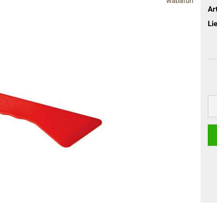
wabafun
terhandschuhe
Art
Lie